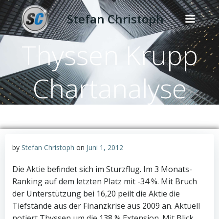
Zum
Stefan Christoph
Inhalt
springen
Thyssen Krupp
Chartanalyse
by
Stefan Christoph
on
Juni 1, 2012
Die Aktie befindet sich im Sturzflug. Im 3 Monats-
Ranking auf dem letzten Platz mit -34 %. Mit Bruch
der Unterstützung bei 16,20 peilt die Aktie die
Tiefstände aus der Finanzkrise aus 2009 an. Aktuell
notiert Thyssen um die 138 % Extension. Mit Blick