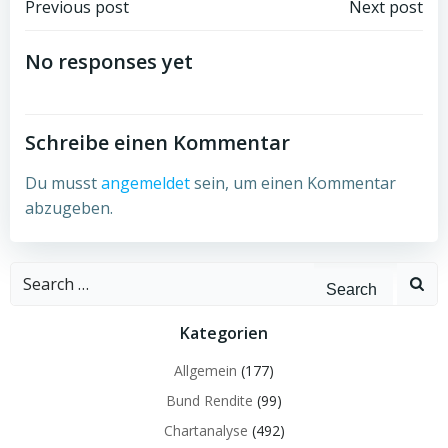
Post
Post
Previous post
Next post
navigation
navigation
No responses yet
Schreibe einen Kommentar
Du musst
angemeldet
sein, um einen Kommentar
abzugeben.
Search
for:
Kategorien
Allgemein
(177)
Bund Rendite
(99)
Chartanalyse
(492)