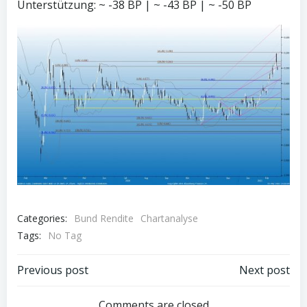
Unterstützung: ~ -38 BP | ~ -43 BP | ~ -50 BP
Categories:
Bund Rendite
Chartanalyse
Tags:
No Tag
Post
Post
Previous post
Next post
Comments are closed