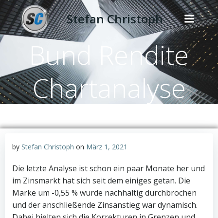
Zum
Stefan Christoph
Inhalt
springen
Bund Rendite
Chartanalyse
by
Stefan Christoph
on
März 1, 2021
Die letzte Analyse ist schon ein paar Monate her und
im Zinsmarkt hat sich seit dem einiges getan. Die
Marke um -0,55 % wurde nachhaltig durchbrochen
und der anschließende Zinsanstieg war dynamisch.
Dabei hielten sich die Korrekturen in Grenzen und