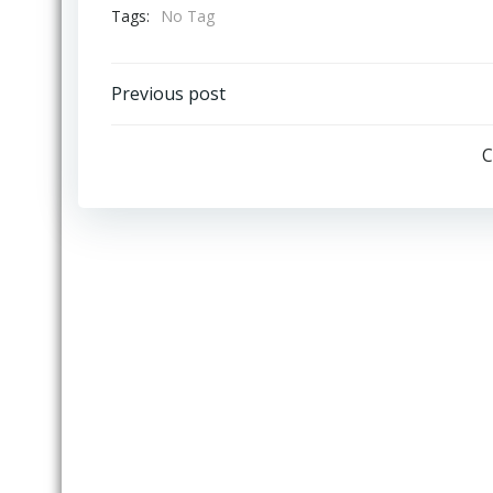
Tags:
No Tag
Post
Previous post
navigation
C