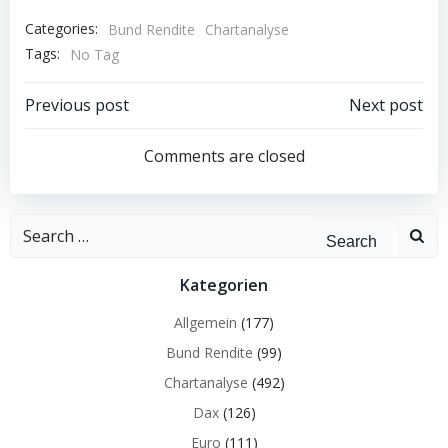
Categories:
Bund Rendite
Chartanalyse
Tags:
No Tag
Post
Post
Previous post
Next post
navigation
navigation
Comments are closed
Search
for:
Kategorien
Allgemein
(177)
Bund Rendite
(99)
Chartanalyse
(492)
Dax
(126)
Euro
(111)