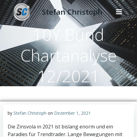
Zum
Stefan Christoph
Inhalt
springen
10Y Bund
Chartanalyse
12/2021
by
Stefan Christoph
on
Dezember 1, 2021
Die Zinsvola in 2021 ist bislang enorm und ein
Paradies für Trendtrader. Lange Bewegungen mit